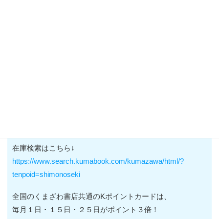
083-228-0400
https://www.kumabook.net/
話題の新刊はもちろん、小・中・高校の学習参考書や看護
書、教育書、
理工書などの専門書まで幅広く品揃えしております。
WEBサイトからのお取り置きも承ります。
在庫検索はこちら↓
https://www.search.kumabook.com/kumazawa/html/?
tenpoid=shimonoseki
全国のくまざわ書店共通のKポイントカードは、
毎月１日・１５日・２５日がポイント３倍！