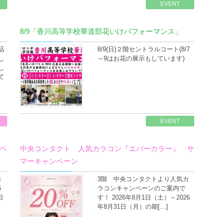
EVENT
8/9「香川高等学校華道部花いけパフォーマンス」
品
8/9(日)２階セントラルコート(8/7
し
～9はお花の展示もしています)
し
て
EVENT
ペ
中央コンタクト 人気カラコン『エバーカラー』 サ
マーキャンペーン
コ
3階 中央コンタクトより人気カ
6
ラコンキャンペーンのご案内で
日
す！ 2026年8月1日（土）～2026
年8月31日（月）の期[…]